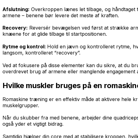
Afslutning:
Overkroppen lænes let tilbage, og håndtaget t
armene – benene bør levere det meste af kraften.
Recovery:
Reversér bevægelsen ved først at strække arme
knæene for at glide tilbage til startpositionen.
Rytme og kontrol:
Hold en jævn og kontrolleret rytme, hv
langsom, kontrolleret “recovery”.
Ved at fokusere på disse elementer kan du sikre, at du br
overdrevet brug af armene eller manglende engagement 
Hvilke muskler bruges på en romaskin
Romaskine træning er en effektiv måde at aktivere hele 
muskelgrupper.
Når du skubber fra med benene, arbejder dine quadriceps 
også yder et vigtigt bidrag.
Samtidig hjælper din core med at stabilisere kroppen, hv