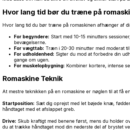
Hvor lang tid bør du træne på romask
Hvor lang tid du bør træne på romaskinen afhænger af di
For begyndere:
Start med 10-15 minutters sessioner, 
bevægelserne.
For vægttab:
Træn i 20-30 minutter med moderat til h
For udholdenhed:
Sigter du mod at forbedre din udh
gange om ugen.
For muskelopbygning:
Kombiner kortere, intense s
Romaskine Teknik
At mestre teknikken på en romaskine er nøglen til at få en 
Startposition:
Sæt dig oprejst med let bøjede knæ, fødde
håndtaget med et afslappet greb.
Drive:
Skub kraftigt med benene først, mens du holder o
du at trække håndtaget mod din nederste del af brystet ve