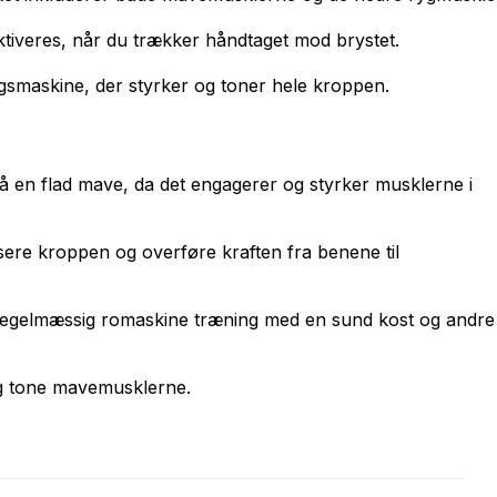
tiveres, når du trækker håndtaget mod brystet.
gsmaskine, der styrker og toner hele kroppen.
å en flad mave, da det engagerer og styrker musklerne i
isere kroppen og overføre kraften fra benene til
e regelmæssig romaskine træning med en sund kost og andre
og tone mavemusklerne.