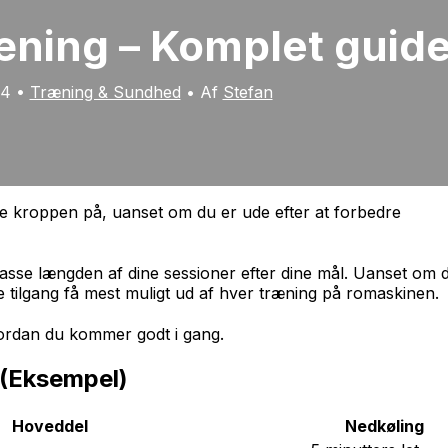
æning – Komplet guid
24
•
Træning & Sundhed
• Af
Stefan
e kroppen på, uanset om du er ude efter at forbedre
tilpasse længden af dine sessioner efter dine mål. Uanset om 
 tilgang få mest muligt ud af hver træning på romaskinen.
ordan du kommer godt i gang.
(Eksempel)
Hoveddel
Nedkøling