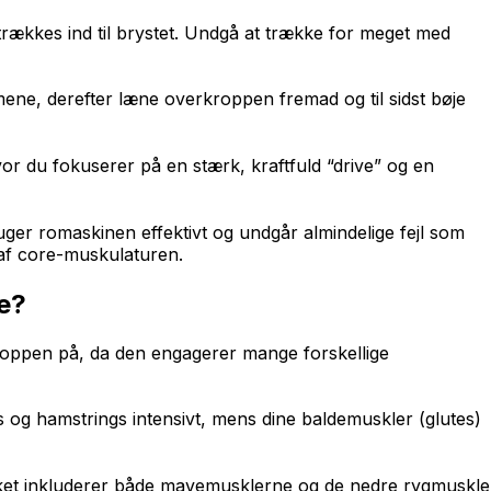
rækkes ind til brystet. Undgå at trække for meget med
ne, derefter læne overkroppen fremad og til sidst bøje
or du fokuserer på en stærk, kraftfuld “drive” og en
uger romaskinen effektivt og undgår almindelige fejl som
af core-muskulaturen.
e?
kroppen på, da den engagerer mange forskellige
og hamstrings intensivt, mens dine baldemuskler (glutes)
ilket inkluderer både mavemusklerne og de nedre rygmuskle