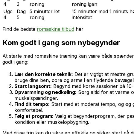
4
3
roning
roning igen
Uge
Dag
5 minutter let
15 minutter med 1 minuts høj
4
5
roning
intensitet
Find de bedste
romaskine tilbud
her
Kom godt i gang som nybegynder
At starte med romaskine træning kan være både spændende
godt i gang:
Lær den korrekte teknik:
Det er vigtigt at mestre g
bruge dine ben, core og arme i en flydende bevægel
Start langsomt:
Begynd med korte sessioner på 10-15
Opvarmning og nedkøling:
Sørg altid for at varme 
muskelspændinger.
Find dit tempo:
Start med et moderat tempo, og øg gr
komfortabel.
Følg et program:
Vælg et begynderprogram, der passe
kondition eller muskelopbygning.
Med disse trin kan du sikre en effektiv og sikker start på 