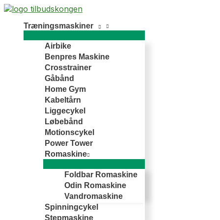
Gå
til
Træningsmaskiner
indholdet
Airbike
Benpres Maskine
Crosstrainer
Gåbånd
Home Gym
Kabeltårn
Liggecykel
Løbebånd
Motionscykel
Power Tower
Romaskine
Foldbar Romaskine
Odin Romaskine
Vandromaskine
Spinningcykel
Stepmaskine