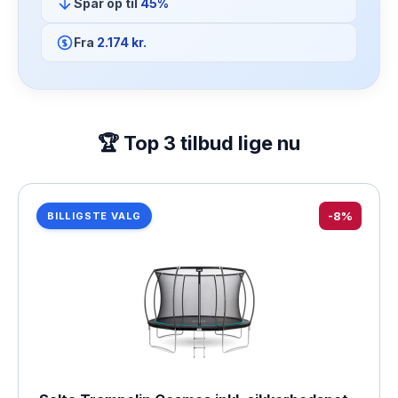
Spar op til
45%
Fra
2.174 kr.
🏆 Top 3 tilbud lige nu
-8%
BILLIGSTE VALG