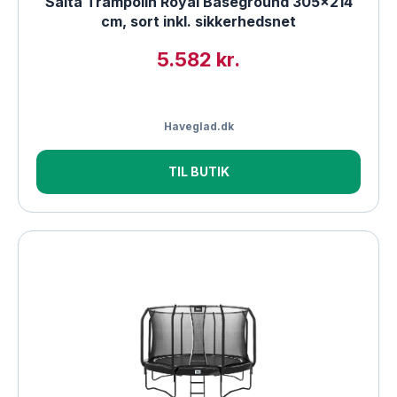
Salta Trampolin Royal Baseground 305×214
cm, sort inkl. sikkerhedsnet
5.582 kr.
Haveglad.dk
TIL BUTIK