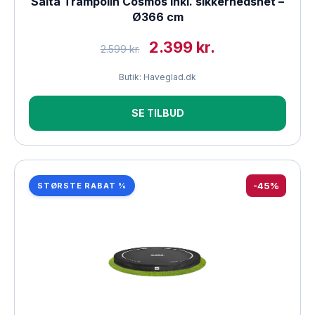
Salta Trampolin Cosmos inkl. sikkerhedsnet –
Ø366 cm
2.399 kr.
2.599 kr.
Butik: Haveglad.dk
SE TILBUD
-45%
STØRSTE RABAT %