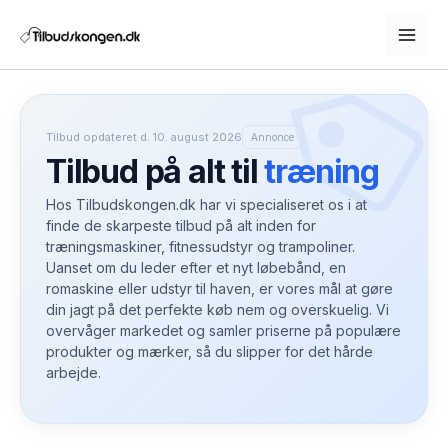
Gå
til
indholdet
Tilbud opdateret d. 10. august 2026
Annonce
Tilbud på alt til
træning
Hos Tilbudskongen.dk har vi specialiseret os i at
finde de skarpeste tilbud på alt inden for
træningsmaskiner, fitnessudstyr og trampoliner.
Uanset om du leder efter et nyt løbebånd, en
romaskine eller udstyr til haven, er vores mål at gøre
din jagt på det perfekte køb nem og overskuelig. Vi
overvåger markedet og samler priserne på populære
produkter og mærker, så du slipper for det hårde
arbejde.