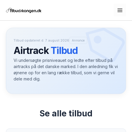
Gå
til
indholdet
Tilbud opdateret d. 7. august 2026
Annonce
Airtrack
Tilbud
Vi undersøgte prisniveauet og ledte efter tilbud på
airtracks på det danske marked. I den anledning fik vi
øjnene op for en lang række tilbud, som vi gerne vil
dele med dig.
Se alle tilbud