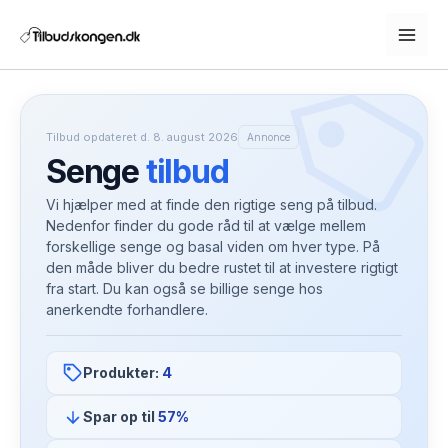
Gå
til
indholdet
Tilbud opdateret d. 8. august 2026
Annonce
Senge
tilbud
Vi hjælper med at finde den rigtige seng på tilbud.
Nedenfor finder du gode råd til at vælge mellem
forskellige senge og basal viden om hver type. På
den måde bliver du bedre rustet til at investere rigtigt
fra start. Du kan også se billige senge hos
anerkendte forhandlere.
Produkter:
4
Spar op til
57%