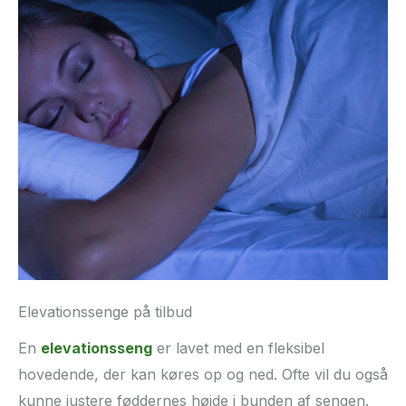
Elevationssenge på tilbud
En
elevationsseng
er lavet med en fleksibel
hovedende, der kan køres op og ned. Ofte vil du også
kunne justere føddernes højde i bunden af sengen.