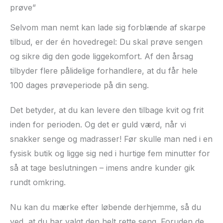
prøve”
Selvom man nemt kan lade sig forblænde af skarpe
tilbud, er der én hovedregel: Du skal prøve sengen
og sikre dig den gode liggekomfort. Af den årsag
tilbyder flere pålidelige forhandlere, at du får hele
100 dages prøveperiode på din seng.
Det betyder, at du kan levere den tilbage kvit og frit
inden for perioden. Og det er guld værd, når vi
snakker senge og madrasser! Før skulle man ned i en
fysisk butik og ligge sig ned i hurtige fem minutter for
så at tage beslutningen – imens andre kunder gik
rundt omkring.
Nu kan du mærke efter løbende derhjemme, så du
ved, at du har valgt den helt rette seng. Foruden de