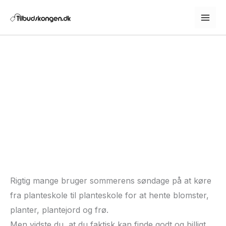
Gå
til
indholdet
Køb plantejord på
tilbud
28. april 2024
•
Guides
• Af
Stefan
Rigtig mange bruger sommerens søndage på at køre
fra planteskole til planteskole for at hente blomster,
planter, plantejord og frø.
Men vidste du, at du faktisk kan finde godt og billigt