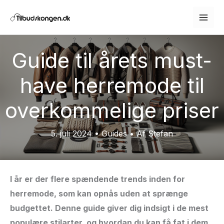
Gå
til
indholdet
Guide til årets must-
have herremode til
overkommelige priser
5. juli 2024
•
Guides
• Af
Stefan
I år er der flere spændende trends inden for
herremode, som kan opnås uden at sprænge
budgettet. Denne guide giver dig indsigt i de mest
populære stilarter, og hvordan du kan få fat i dem