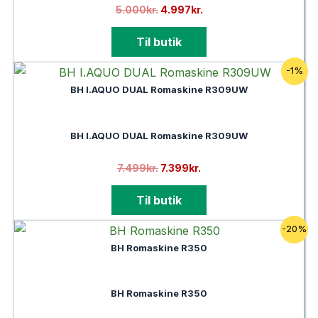
den
den
5.000
kr.
4.997
kr.
oprindelige
aktuelle
pris
pris
Til butik
var:
er:
5.000kr..
4.997kr..
-1%
BH I.AQUO DUAL Romaskine R309UW
BH I.AQUO DUAL Romaskine R309UW
den
den
7.499
kr.
7.399
kr.
oprindelige
aktuelle
pris
pris
Til butik
var:
er:
7.499kr..
7.399kr..
-20%
BH Romaskine R350
BH Romaskine R350