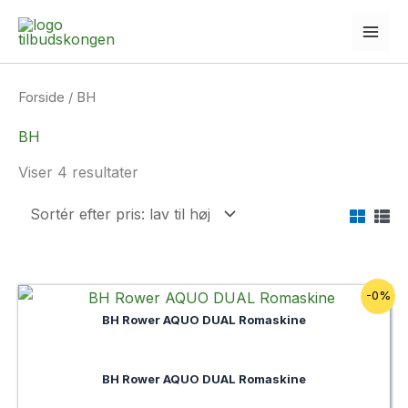
Gå
til
indholdet
Forside
/ BH
BH
Sorteret
Viser 4 resultater
efter
pris:
lav
til
høj
-0%
BH Rower AQUO DUAL Romaskine
BH Rower AQUO DUAL Romaskine